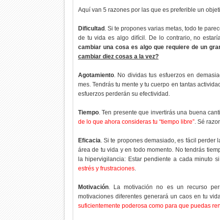
Aquí van 5 razones por las que es preferible un objet
Dificultad
. Si te propones varias metas, todo te par
de tu vida es algo difícil. De lo contrario, no est
cambiar una cosa es algo que requiere de un gra
cambiar diez cosas a la vez?
Agotamiento
. No dividas tus esfuerzos en demasia
mes. Tendrás tu mente y tu cuerpo en tantas activida
esfuerzos perderán su efectividad.
Tiempo
. Ten presente que invertirás una buena can
de lo que ahora consideras tu “tiempo libre”
. Sé razo
Eficacia
. Si te propones demasiado, es fácil perder 
área de tu vida y en todo momento. No tendrás tiemp
la hipervigilancia: Estar pendiente a cada minuto s
estrés y frustraciones
.
Motivación
. La motivación no es un recurso pe
motivaciones diferentes generará un caos en tu vida 
suficientemente poderosa como para que puedas ren