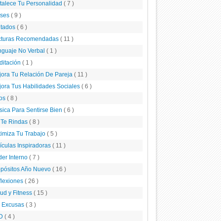
talece Tu Personalidad
( 7 )
ases
( 9 )
itados
( 6 )
cturas Recomendadas
( 11 )
nguaje No Verbal
( 1 )
ditación
( 1 )
ora Tu Relación De Pareja
( 11 )
ora Tus Habilidades Sociales
( 6 )
tos
( 8 )
ica Para Sentirse Bien
( 6 )
 Te Rindas
( 8 )
imiza Tu Trabajo
( 5 )
ículas Inspiradoras
( 11 )
er Interno
( 7 )
opósitos Año Nuevo
( 16 )
flexiones
( 26 )
ud y Fitness
( 15 )
n Excusas
( 3 )
D
( 4 )