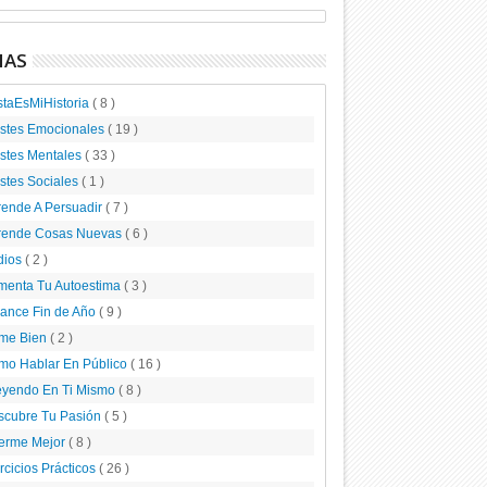
MAS
staEsMiHistoria
( 8 )
ustes Emocionales
( 19 )
stes Mentales
( 33 )
stes Sociales
( 1 )
rende A Persuadir
( 7 )
rende Cosas Nuevas
( 6 )
dios
( 2 )
menta Tu Autoestima
( 3 )
lance Fin de Año
( 9 )
me Bien
( 2 )
mo Hablar En Público
( 16 )
eyendo En Ti Mismo
( 8 )
scubre Tu Pasión
( 5 )
erme Mejor
( 8 )
rcicios Prácticos
( 26 )