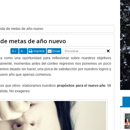
lista de metas de año nuevo
a de metas de año nuevo
A
+
A
-
Imprimir
Email
a como una oportunidad para reflexionar sobre nuestros objetivos
uramente, momentos antes del conteo regresivo nos ponemos un poco
hemos dejado sin hacer, una pizca de satisfacción por nuestros logros y
 nuevo año que apenas comienza.
cos que otros- elaboramos nuestros
propósitos para el nuevo año
. Mi
alista. No exageres.