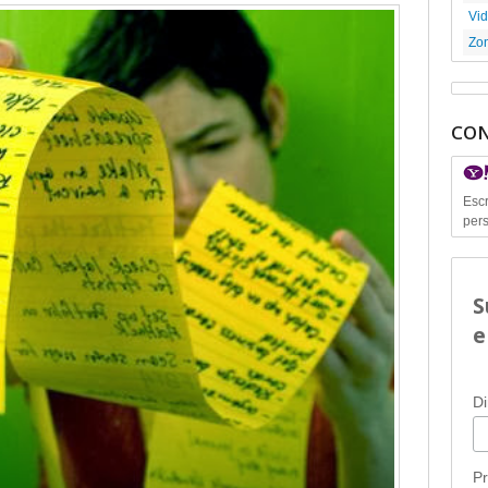
Vi
Zon
CON
Escr
pers
S
e
Di
P