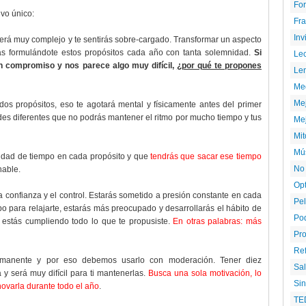
For
ivo único:
Fr
Inv
ecerá muy complejo y te sentirás sobre-cargado. Transformar un aspecto
arías formulándote estos propósitos cada año con tanta solemnidad.
Si
Le
n compromiso y nos parece algo muy difícil,
¿por qué te propones
Le
Me
Mej
dos propósitos, eso te agotará mental y físicamente antes del primer
des diferentes que no podrás mantener el ritmo por mucho tiempo y tus
Mej
Mi
Mús
tidad de tiempo en cada propósito y que
tendrás que sacar ese tiempo
No
nable.
Opt
la confianza y el control. Estarás sometido a presión constante en cada
Pel
o para relajarte, estarás más preocupado y desarrollarás el hábito de
Pod
i estás cumpliendo todo lo que te propusiste.
En otras palabras: más
Pr
Re
rmanente y por eso debemos usarlo con moderación. Tener diez
Sal
y será muy difícil para ti mantenerlas.
Busca una sola motivación, lo
Si
ovarla durante todo el año
.
TE