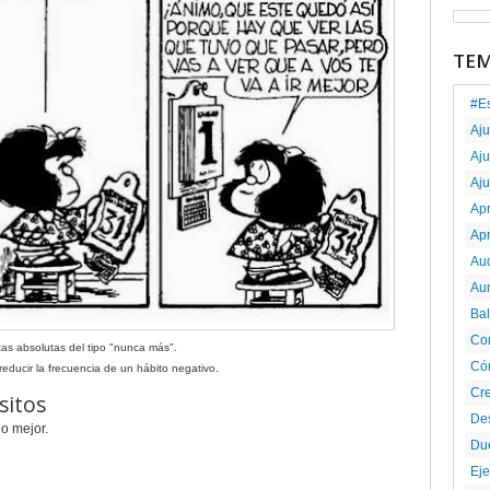
TE
#E
Aj
Aju
Aju
Ap
Ap
Au
Au
Ba
Co
as absolutas del tipo "nunca más".
Có
reducir la frecuencia de un hábito negativo.
Cr
sitos
De
ho mejor.
Du
Eje