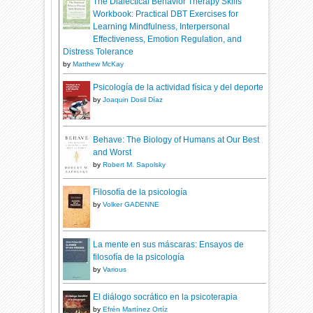
The Dialectical Behavior Therapy Skills
Workbook: Practical DBT Exercises for
Learning Mindfulness, Interpersonal
Effectiveness, Emotion Regulation, and
Distress Tolerance
by
Matthew McKay
Psicología de la actividad física y del deporte
by
Joaquin Dosil Díaz
Behave: The Biology of Humans at Our Best
and Worst
by
Robert M. Sapolsky
Filosofía de la psicología
by
Volker GADENNE
La mente en sus máscaras: Ensayos de
filosofía de la psicología
by
Various
El diálogo socrático en la psicoterapia
by
Efrén Martínez Ortíz