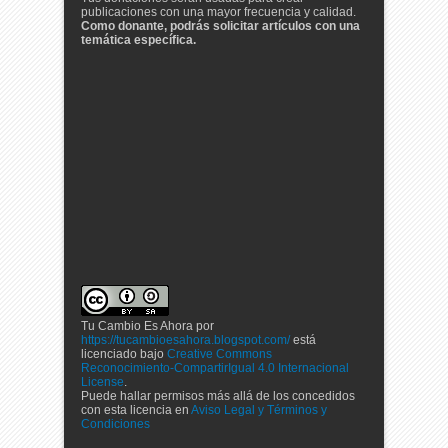
publicaciones con una mayor frecuencia y calidad.
Como donante, podrás solicitar artículos con una
temática específica.
Tu Cambio Es Ahora
por
https://tucambioesahora.blogspot.com/
está
licenciado bajo
Creative Commons
Reconocimiento-CompartirIgual 4.0 Internacional
License
.
Puede hallar permisos más allá de los concedidos
con esta licencia en
Aviso Legal y Términos y
Condiciones