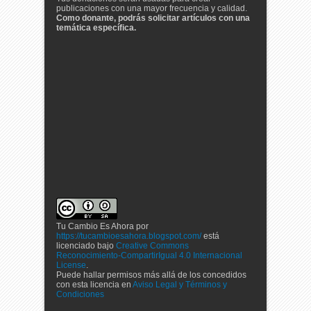
publicaciones con una mayor frecuencia y calidad.
Como donante, podrás solicitar artículos con una
temática específica.
Tu Cambio Es Ahora
por
https://tucambioesahora.blogspot.com/
está
licenciado bajo
Creative Commons
Reconocimiento-CompartirIgual 4.0 Internacional
License
.
Puede hallar permisos más allá de los concedidos
con esta licencia en
Aviso Legal y Términos y
Condiciones