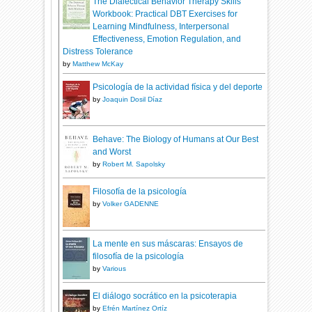
The Dialectical Behavior Therapy Skills
Workbook: Practical DBT Exercises for
Learning Mindfulness, Interpersonal
Effectiveness, Emotion Regulation, and
Distress Tolerance
by
Matthew McKay
Psicología de la actividad física y del deporte
by
Joaquin Dosil Díaz
Behave: The Biology of Humans at Our Best
and Worst
by
Robert M. Sapolsky
Filosofía de la psicología
by
Volker GADENNE
La mente en sus máscaras: Ensayos de
filosofía de la psicología
by
Various
El diálogo socrático en la psicoterapia
by
Efrén Martínez Ortíz