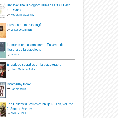
Behave: The Biology of Humans at Our Best
and Worst
by
Robert M. Sapolsky
Filosofía de la psicología
by
Volker GADENNE
La mente en sus máscaras: Ensayos de
filosofía de la psicología
by
Various
El diálogo socrático en la psicoterapia
by
Efrén Martínez Ortíz
Doomsday Book
by
Connie Willis
The Collected Stories of Philip K. Dick, Volume
2: Second Variety
by
Philip K. Dick