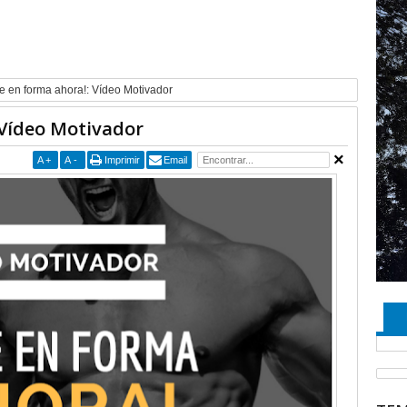
e en forma ahora!: Vídeo Motivador
 Vídeo Motivador
A
+
A
-
Imprimir
Email