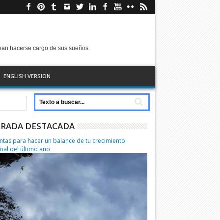
sean hacerse cargo de sus sueños.
ENGLISH VERSION
RADA DESTACADA
ntas para hacer un balance de tu crecimiento
nal del último año