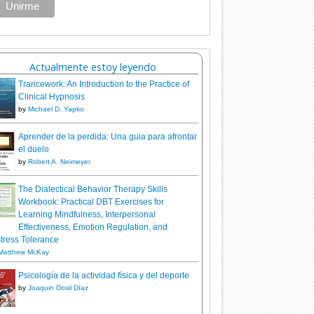
Actualmente estoy leyendo
Trancework: An Introduction to the Practice of
Clinical Hypnosis
by
Michael D. Yapko
Aprender de la perdida: Una guia para afrontar
el duelo
by
Robert A. Neimeyer
The Dialectical Behavior Therapy Skills
Workbook: Practical DBT Exercises for
Learning Mindfulness, Interpersonal
Effectiveness, Emotion Regulation, and
tress Tolerance
Matthew McKay
Psicología de la actividad física y del deporte
by
Joaquin Dosil Díaz