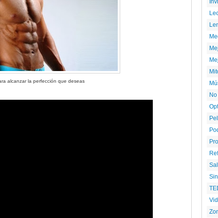
Inv
Le
Le
Me
Mej
Mej
Mi
para alcanzar la perfección que deseas
Mús
No
Opt
Pel
Pod
Pr
Re
Sal
Si
TE
Vi
Zon