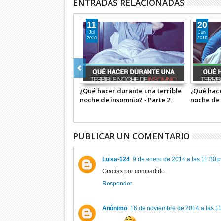
ENTRADAS RELACIONADAS
06
01
Jun
May
2016
2017
cer durante una terrible
Combate el insomnio con estos
Yokoi Ke
e insomnio? - Parte 1
sencillos trucos psicológicos
Especia
PUBLICAR UN COMENTARIO
Luisa-124
9 de enero de 2014 a las 11:30 p
Gracias por compartirlo.
Responder
Anónimo
16 de noviembre de 2014 a las 11