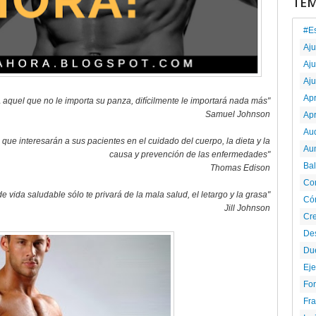
TE
#E
Aj
Aju
Aju
Ap
 aquel que no le importa su panza, difícilmente le importará nada más"
Samuel Johnson
Ap
Au
 que interesarán a sus pacientes en el cuidado del cuerpo, la dieta y la
Au
causa y prevención de las enfermedades"
Ba
Thomas Edison
Co
o de vida saludable sólo te privará de la mala salud, el letargo y la grasa"
Có
Jill Johnson
Cr
De
Du
Eje
For
Fr