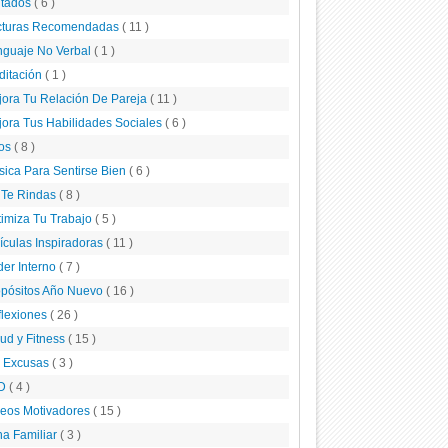
itados
( 6 )
cturas Recomendadas
( 11 )
nguaje No Verbal
( 1 )
ditación
( 1 )
ora Tu Relación De Pareja
( 11 )
ora Tus Habilidades Sociales
( 6 )
tos
( 8 )
ica Para Sentirse Bien
( 6 )
 Te Rindas
( 8 )
imiza Tu Trabajo
( 5 )
ículas Inspiradoras
( 11 )
er Interno
( 7 )
opósitos Año Nuevo
( 16 )
flexiones
( 26 )
ud y Fitness
( 15 )
n Excusas
( 3 )
D
( 4 )
deos Motivadores
( 15 )
a Familiar
( 3 )