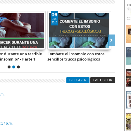
09
Ene
2017
nji: Papá, me robaron -
Los 12 pasos para lograr la
l docentes
felicidad
BLOGGER
FACEBOOK
.m.
:17 p.m.