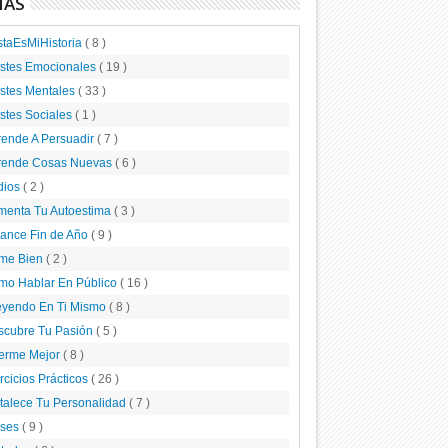
MAS
staEsMiHistoria
( 8 )
ustes Emocionales
( 19 )
stes Mentales
( 33 )
stes Sociales
( 1 )
rende A Persuadir
( 7 )
rende Cosas Nuevas
( 6 )
dios
( 2 )
menta Tu Autoestima
( 3 )
lance Fin de Año
( 9 )
me Bien
( 2 )
mo Hablar En Público
( 16 )
eyendo En Ti Mismo
( 8 )
scubre Tu Pasión
( 5 )
erme Mejor
( 8 )
rcicios Prácticos
( 26 )
talece Tu Personalidad
( 7 )
ases
( 9 )