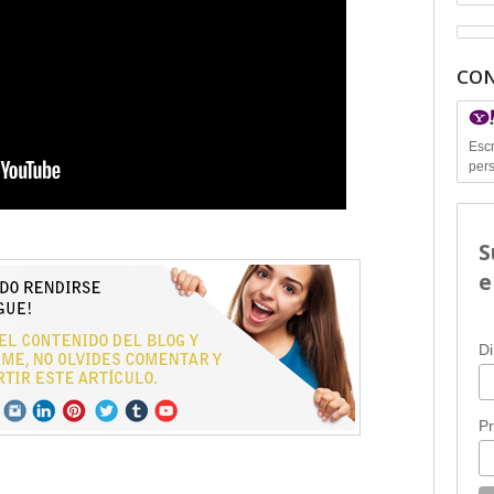
CON
Escr
pers
S
e
Di
P