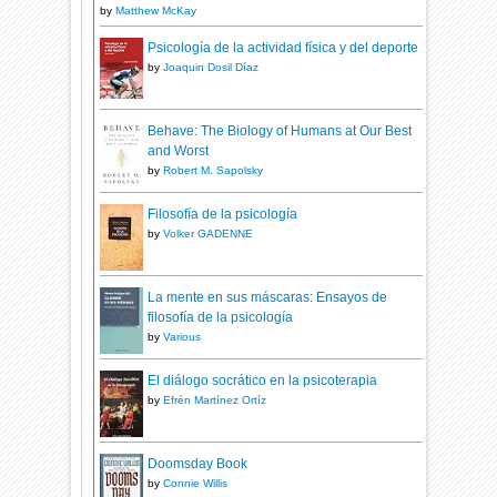
by
Matthew McKay
Psicología de la actividad física y del deporte
by
Joaquin Dosil Díaz
Behave: The Biology of Humans at Our Best
and Worst
by
Robert M. Sapolsky
Filosofía de la psicología
by
Volker GADENNE
La mente en sus máscaras: Ensayos de
filosofía de la psicología
by
Various
El diálogo socrático en la psicoterapia
by
Efrén Martínez Ortíz
Doomsday Book
by
Connie Willis