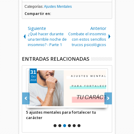
Categorías:
Ajustes Mentales
Compartir en:
Siguiente
Anterior
¿Qué hacer durante
Combate el insomnio
una terrible noche de
con estos sencillos
insomnio? - Parte 1
trucos psicológicos
ENTRADAS RELACIONADAS
31
15
Oct
Ago
2016
2016
nal: La
5 ajustes mentales para fortalecer tu
Cómo abando
carácter
este ajuste 