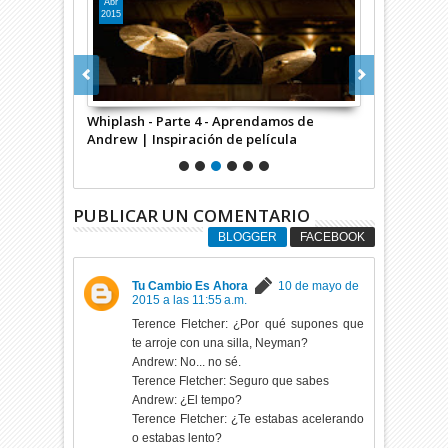
Abr
Abr
2015
2015
mos de
Whiplash - Parte 4 - Aprendamos de
Whiplash - Pa
cula
Andrew | Inspiración de película
película
PUBLICAR UN COMENTARIO
BLOGGER
FACEBOOK
Tu Cambio Es Ahora
10 de mayo de
2015 a las 11:55 a.m.
Terence Fletcher: ¿Por qué supones que
te arroje con una silla, Neyman?
Andrew: No... no sé.
Terence Fletcher: Seguro que sabes
Andrew: ¿El tempo?
Terence Fletcher: ¿Te estabas acelerando
o estabas lento?