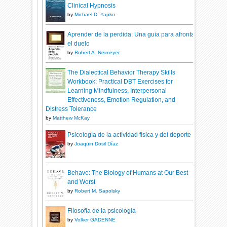
Clinical Hypnosis
by
Michael D. Yapko
Aprender de la perdida: Una guia para afrontar
el duelo
by
Robert A. Neimeyer
The Dialectical Behavior Therapy Skills
Workbook: Practical DBT Exercises for
Learning Mindfulness, Interpersonal
Effectiveness, Emotion Regulation, and
Distress Tolerance
by
Matthew McKay
Psicología de la actividad física y del deporte
by
Joaquin Dosil Díaz
Behave: The Biology of Humans at Our Best
and Worst
by
Robert M. Sapolsky
Filosofía de la psicología
by
Volker GADENNE