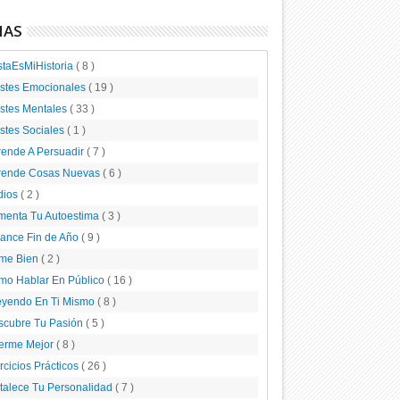
MAS
staEsMiHistoria
( 8 )
ustes Emocionales
( 19 )
stes Mentales
( 33 )
stes Sociales
( 1 )
rende A Persuadir
( 7 )
rende Cosas Nuevas
( 6 )
dios
( 2 )
menta Tu Autoestima
( 3 )
lance Fin de Año
( 9 )
me Bien
( 2 )
mo Hablar En Público
( 16 )
eyendo En Ti Mismo
( 8 )
scubre Tu Pasión
( 5 )
erme Mejor
( 8 )
rcicios Prácticos
( 26 )
talece Tu Personalidad
( 7 )