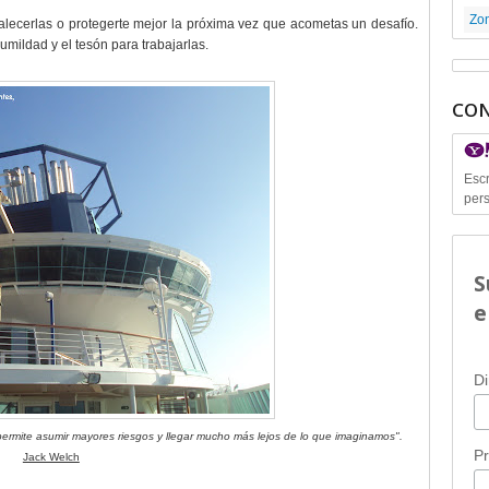
Zon
alecerlas o protegerte mejor la próxima vez que acometas un desafío.
umildad y el tesón para trabajarlas.
CON
Escr
pers
S
e
Di
permite asumir mayores riesgos y llegar mucho más lejos de lo que imaginamos".
P
Jack Welch