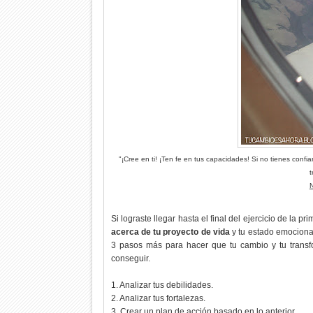
"¡Cree en ti! ¡Ten fe en tus capacidades! Si no tienes conf
t
Si lograste llegar hasta el final del ejercicio de la p
acerca de tu proyecto de vida
y tu estado emocional
3 pasos más para hacer que tu cambio y tu transf
conseguir.
1. Analizar tus debilidades.
2. Analizar tus fortalezas.
3. Crear un plan de acción basado en lo anterior.