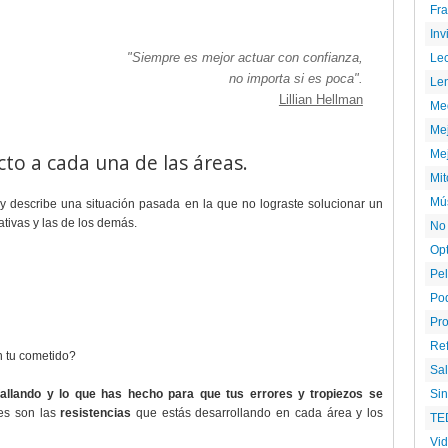
Fr
Inv
"Siempre es mejor actuar con confianza,
Le
no importa si es poca".
Le
Lillian Hellman
Me
Mej
Mej
cto a cada una de las áreas.
Mi
Mús
 y describe una situación pasada en la que no lograste solucionar un
ativas y las de los demás.
No
Opt
Pel
Pod
Pr
Re
n tu cometido?
Sal
Si
á fallando y lo que has hecho para que tus errores y tropiezos se
les son las
resistencias
que estás desarrollando en cada área y los
TE
Vi