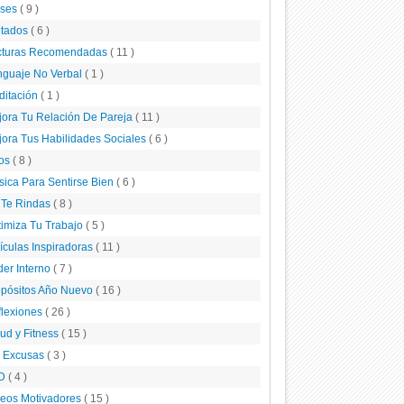
ases
( 9 )
itados
( 6 )
cturas Recomendadas
( 11 )
nguaje No Verbal
( 1 )
ditación
( 1 )
ora Tu Relación De Pareja
( 11 )
ora Tus Habilidades Sociales
( 6 )
tos
( 8 )
ica Para Sentirse Bien
( 6 )
 Te Rindas
( 8 )
imiza Tu Trabajo
( 5 )
ículas Inspiradoras
( 11 )
er Interno
( 7 )
opósitos Año Nuevo
( 16 )
flexiones
( 26 )
ud y Fitness
( 15 )
n Excusas
( 3 )
D
( 4 )
deos Motivadores
( 15 )