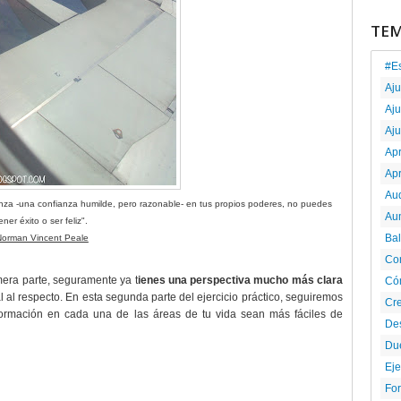
TE
#E
Aj
Aju
Aju
Ap
Ap
Au
ianza -una confianza humilde, pero razonable- en tus propios poderes, no puedes
Au
ener éxito o ser feliz".
Ba
Norman Vincent Peale
Co
rimera parte, seguramente ya t
ienes una perspectiva mucho más clara
Có
 al respecto. En esta segunda parte del ejercicio práctico, seguiremos
Cr
ormación en cada una de las áreas de tu vida sean más fáciles de
De
Du
Eje
For