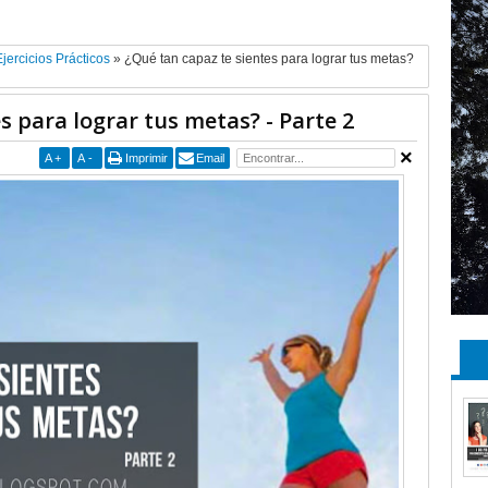
Ejercicios Prácticos
»
¿Qué tan capaz te sientes para lograr tus metas?
s para lograr tus metas? - Parte 2
A
+
A
-
Imprimir
Email