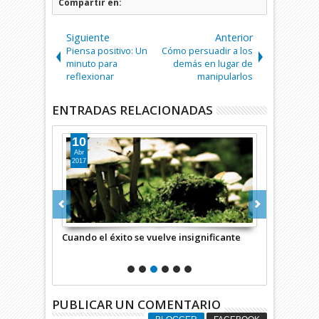
Compartir en:
Siguiente
Anterior
Piensa positivo: Un
Cómo persuadir a los
minuto para
demás en lugar de
reflexionar
manipularlos
ENTRADAS RELACIONADAS
10
02
Abr
Ene
2017
2017
iar
Cuando el éxito se vuelve insignificante
25 frases pa
mejor actitu
PUBLICAR UN COMENTARIO