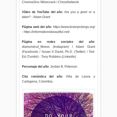
CinemaSins /Wisecrack / ChessNetwork
Vídeo de YouTube del año
: Are you a giver or a
taker? - Adam Grant
Página web del año
: https://www.brainpickings.org/
- https://informationisbeautiful.net/
Página en redes sociales del año
:
diamondcut_fitness (Instagram) / Adam Grant
(Facebook) / Susan A David, Ph.D. (Twitter) / Ted-
Ed (Tumblr) - Tony Robbins (LinkedIn)
Personaje del año
: Jordan B. Peterson
Cita romántica del año
: Villa de Leyva y
Cartagena, Colombia.