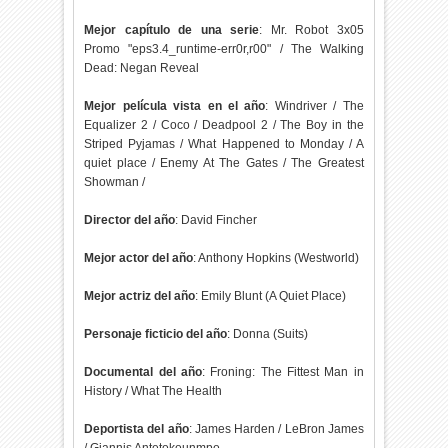
Mejor capítulo de una serie
: Mr. Robot 3x05
Promo "eps3.4_runtime-err0r,r00" / The Walking
Dead: Negan Reveal
Mejor película vista en el año
: Windriver / The
Equalizer 2 / Coco / Deadpool 2 / The Boy in the
Striped Pyjamas / What Happened to Monday / A
quiet place / Enemy At The Gates / The Greatest
Showman /
Director del año
: David Fincher
Mejor actor del año
: Anthony Hopkins (Westworld)
Mejor actriz del año
: Emily Blunt (A Quiet Place)
Personaje ficticio del año
: Donna (Suits)
Documental del año
: Froning: The Fittest Man in
History / What The Health
Deportista del año
: James Harden / LeBron James