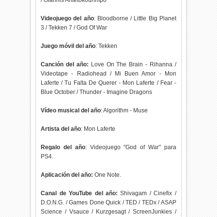
/ Giannis Antetokounmpo
Videojuego del año
: Bloodborne / Little Big Planet
3 / Tekken 7 / God Of War
Juego móvil del año
: Tekken
Canción del año:
Love On The Brain - Rihanna /
Videotape - Radiohead / Mi Buen Amor - Mon
Laferte / Tu Falta De Querer - Mon Laferte / Fear -
Blue October / Thunder - Imagine Dragons
Vídeo musical del año
: Algorithm - Muse
Artista del año
: Mon Laferte
Regalo del año
: Videojuego "God of War" para
PS4.
Aplicación del año:
One Note.
Canal de YouTube del año:
Shivagam / Cinefix /
D.O.N.G. / Games Done Quick / TED / TEDx / ASAP
Science / Vsauce / Kurzgesagt / ScreenJunkies /